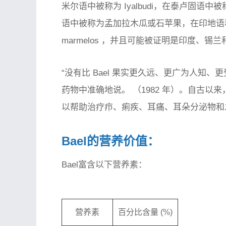
米尔语中被称为 Iyalbudi，在泰卢固语中被称为
语中被称为孟加拉木瓜或石苹果，在印地语和
marmelos
，并且可能被证明是印度、锡兰
“没有比 Bael 果实更久远、更广为人知
药物
中准确地说。 （1982 年）。自古以
以帮助治疗疖、痢疾、耳痛、耳朵分泌物和
Bael的营养价值：
Bael富含以下营养素：
营养素
百分比含量 (%)