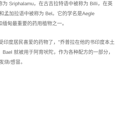
 Sriphalamu，在古吉拉特语中被称为 Billi，在英
孟加拉语中被称为 Bel。它的学名是
Aegle
和缅甸最重要的药用植物之一。
、更受印度居民喜爱的药物了，”乔普拉在他的书
印度本土
来，Bael 就被用于阿育吠陀，作为各种配方的一部分，
发烧/感冒。