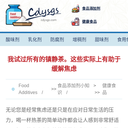
食品添加剂
健康食品
酸味剂
乳化剂
防腐剂
增稠剂
甜味剂
食用
我试过所有的镇静茶。这些实际上有助于
缓解焦虑
Food
食品添加剂小知
>
健康食
>>
Additives
识
>>
品
无论您是经常焦虑还是只是在应对日常生活的压
力，喝一杯热茶的简单动作都会让人感到非常舒适