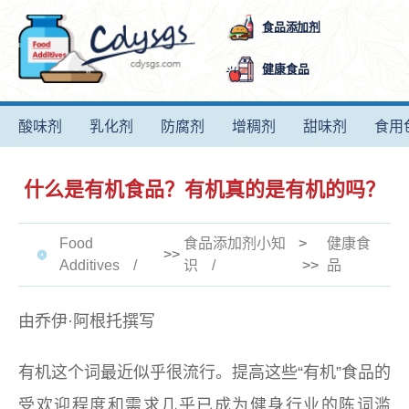
食品添加剂
健康食品
酸味剂
乳化剂
防腐剂
增稠剂
甜味剂
食用
什么是有机食品？有机真的是有机的吗？
Food
食品添加剂小知
>
健康食
>>
Additives
识
>>
品
由乔伊·阿根托撰写
有机这个词最近似乎很流行。提高这些“有机”食品的
受欢迎程度和需求几乎已成为健身行业的陈词滥