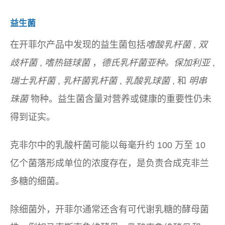
益生菌
在开菲尔产品中发现的益生菌包括
嗜酸乳杆菌
,
双
歧杆菌
,
嗜热链球菌
，
德氏乳杆菌亚种。保加利亚
,
瑞士乳杆菌
,
乳杆菌乳杆菌
,
乳酸乳球菌
, 和
明串
珠菌
物种。益生菌含量对营养或健康的重要性仍未
得到证实。
克非尔中的乳酸杆菌可能以每毫升约 100 万至 10
亿个菌落形成单位的浓度存在，是负责合成克非兰
多糖的细菌。
除细菌外，开菲尔通常还含有可代谢乳糖的酵母菌