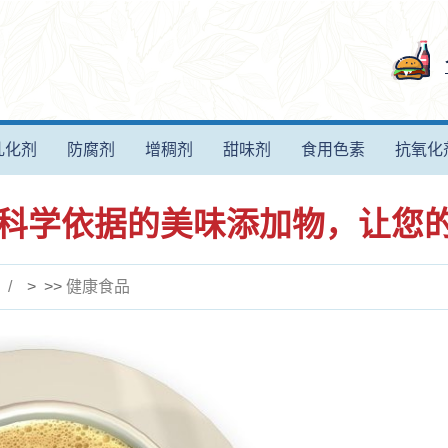
乳化剂
防腐剂
增稠剂
甜味剂
食用色素
抗氧化
种有科学依据的美味添加物，让您
> >>
健康食品