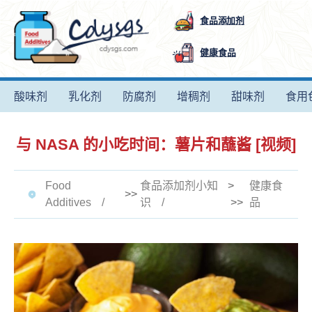
食品添加剂
健康食品
酸味剂
乳化剂
防腐剂
增稠剂
甜味剂
食用
与 NASA 的小吃时间：薯片和蘸酱 [视频]
Food
食品添加剂小知
>
健康食
>>
Additives
识
>>
品