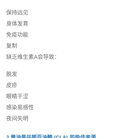
保持远见
身体发育
免疫功能
复制
缺乏维生素A会导致：
脱发
皮疹
眼睛干涩
感染易感性
夜间失明
2.黄油是共轭亚油酸 (CLA) 的极佳来源