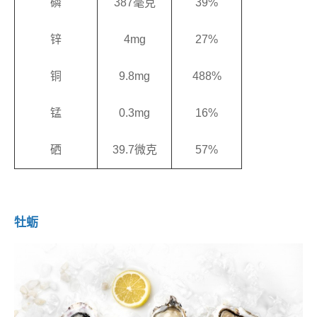
磷
387毫克
39%
锌
4mg
27%
铜
9.8mg
488%
锰
0.3mg
16%
硒
39.7微克
57%
牡蛎