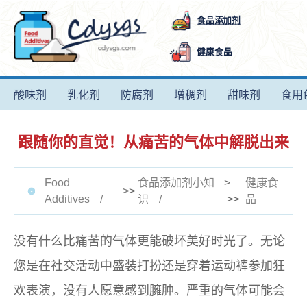
食品添加剂
健康食品
酸味剂
乳化剂
防腐剂
增稠剂
甜味剂
食用
跟随你的直觉！从痛苦的气体中解脱出来
Food
食品添加剂小知
>
健康食
>>
Additives
识
>>
品
没有什么比痛苦的气体更能破坏美好时光了。无论
您是在社交活动中盛装打扮还是穿着运动裤参加狂
欢表演，没有人愿意感到臃肿。严重的气体可能会