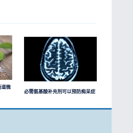
肠道微
必需氨基酸补充剂可以预防痴呆症