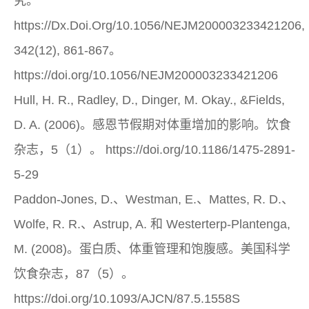
究。
https://Dx.Doi.Org/10.1056/NEJM200003233421206,
342(12), 861-867。
https://doi.org/10.1056/NEJM200003233421206
Hull, H. R., Radley, D., Dinger, M. Okay., &Fields,
D. A. (2006)。感恩节假期对体重增加的影响。饮食
杂志，5（1）。 https://doi.org/10.1186/1475-2891-
5-29
Paddon-Jones, D.、Westman, E.、Mattes, R. D.、
Wolfe, R. R.、Astrup, A. 和 Westerterp-Plantenga,
M. (2008)。蛋白质、体重管理和饱腹感。美国科学
饮食杂志，87（5）。
https://doi.org/10.1093/AJCN/87.5.1558S