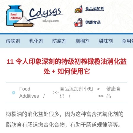
食品添加剂
健康食品
酸味剂
乳化剂
防腐剂
增稠剂
甜味剂
食用
11 令人印象深刻的特级初榨橄榄油消化益
处 + 如何使用它
Food
食品添加剂小知
>
健康食
>>
Additives
识
>>
品
橄榄油的消化益处很多，因为这种富含抗氧化剂的
脂肪含有肠道愈合化合物，有助于肠道规律等等。