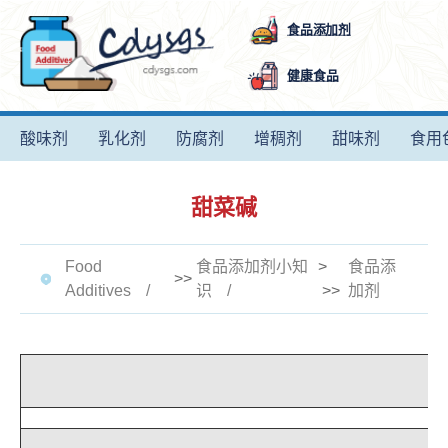
食品添加剂
健康食品
酸味剂
乳化剂
防腐剂
增稠剂
甜味剂
食用
甜菜碱
Food
食品添加剂小知
>
食品添
>>
Additives
识
>>
加剂