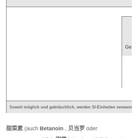
Gefah
R
Soweit möglich und gebräuchlich, werden SI-Einheiten verwendet
甜菜素
(auch
Betanoin
,
贝当罗
oder