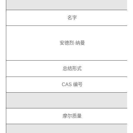
名字
安德烈·纳曼
总结形式
CAS 编号
摩尔质量