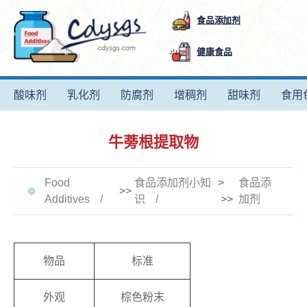
食品添加剂
健康食品
酸味剂
乳化剂
防腐剂
增稠剂
甜味剂
食用
牛蒡根提取物
Food
食品添加剂小知
>
食品添
>>
Additives
识
>>
加剂
物品
标准
外观
棕色粉末