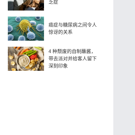
乏症
癌症与糖尿病之间令人
惊讶的关系
4 种颓废的自制蘸酱，
带去派对并给客人留下
深刻印象