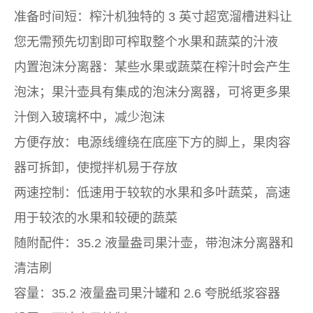
准备时间短：榨汁机独特的 3 英寸超宽溜槽进料让
您无需预先切割即可榨取整个水果和蔬菜的汁液
内置泡沫分离器：某些水果或蔬菜在榨汁时会产生
泡沫；果汁壶具有集成的泡沫分离器，可将更多果
汁倒入玻璃杯中，减少泡沫
方便存放：电源线缠绕在底座下方的脚上，果肉容
器可拆卸，使搅拌机易于存放
两速控制：低速用于较软的水果和多叶蔬菜，高速
用于较浓的水果和较硬的蔬菜
随附配件：35.2 液量盎司果汁壶，带泡沫分离器和
清洁刷
容量：35.2 液量盎司果汁罐和 2.6 夸脱纸浆容器