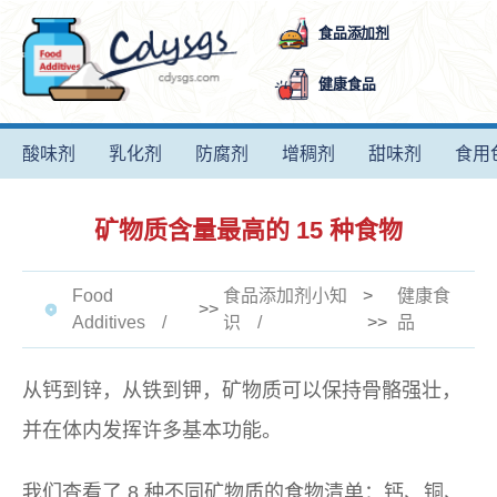
食品添加剂
健康食品
酸味剂
乳化剂
防腐剂
增稠剂
甜味剂
食用
矿物质含量最高的 15 种食物
Food
食品添加剂小知
>
健康食
>>
Additives
识
>>
品
从钙到锌，从铁到钾，矿物质可以保持骨骼强壮，
并在体内发挥许多基本功能。
我们查看了 8 种不同矿物质的食物清单：钙、铜、