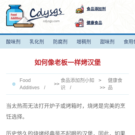
食品添加剂
健康食品
酸味剂
乳化剂
防腐剂
增稠剂
甜味剂
食用
如何像老板一样烤汉堡
Food
食品添加剂小知
>
健康食
>>
Additives
识
>>
品
当太热而无法打开炉子或烤箱时，烧烤是完美的烹
饪选择。
历史悠久的烧烤经典是不起眼的汉堡，因此，如果