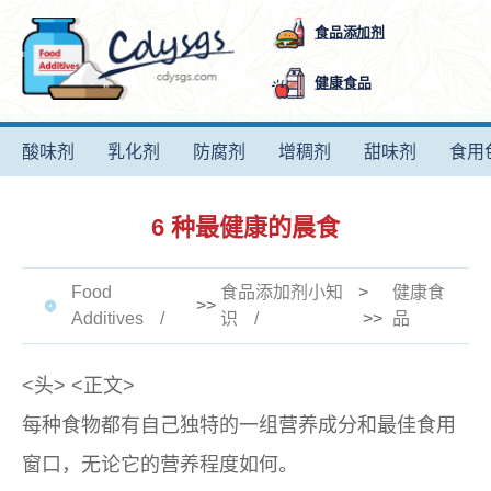
食品添加剂
健康食品
酸味剂
乳化剂
防腐剂
增稠剂
甜味剂
食用
6 种最健康的晨食
Food
食品添加剂小知
>
健康食
>>
Additives
识
>>
品
<头>
<正文>
每种食物都有自己独特的一组营养成分和最佳食用
窗口，无论它的营养程度如何。