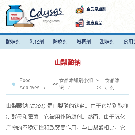
食品添加剂
健康食品
酸味剂
乳化剂
防腐剂
增稠剂
甜味剂
食用
山梨酸钠
Food
食品添加剂小知
>
食品添
>>
Additives
识
>>
加剂
山梨酸钠
(E201)
是山梨酸的钠盐。由于它特别能抑
制酵母和霉菌，它被用作防腐剂。然而，由于氧化
产物的不稳定性和致突变作用，与山梨酸相比，它