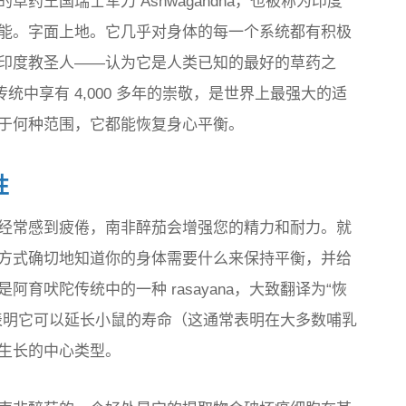
药王国瑞士军刀 Ashwagandha，也被称为印度
能。字面上地。它几乎对身体的每一个系统都有积极
印度教圣人——认为它是人类已知的最好的草药之
医学传统中享有 4,000 多年的崇敬，是世界上最强大的适
于何种范围，它都能恢复身心平衡。
性
经常感到疲倦，南非醉茄会增强您的精力和耐力。就
方式确切地知道你的身体需要什么来保持平衡，并给
育吠陀传统中的一种 rasayana，大致翻译为“恢
表明它可以延长小鼠的寿命（这通常表明在大多数哺乳
生长的中心类型。