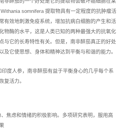
南非醉茄的一个好处是它的提取物会破坏癌细胞在某
明
Withania somnifera
提取物具有一定程度的抗肿瘤活
常有效地刺激免疫系统，增加抗病白细胞的产生和活
化物酶的水平，这是人类已知的两种最强大的抗氧化
点与它的长寿特性有关。但是，南非醉茄真正的好处
以及它使思想、身体和精神达到平衡与和谐的能力。
称为冬樱桃和印度人参，南非醉茄有益于平衡身心的几​​乎每个系
恢复活力。
它对压力、焦虑和情绪的积极影响。多项研究表明，服用高
果