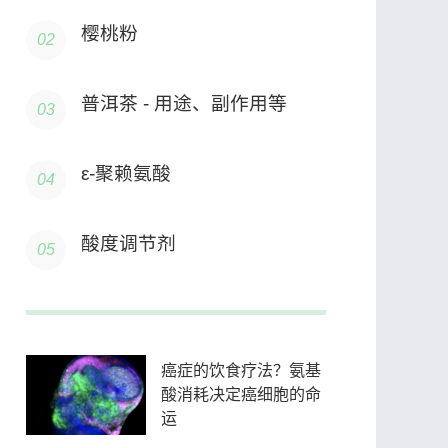
樱桃粉
普洱茶 - 用途、副作用等
ε-聚赖氨酸
酸度调节剂
癌症的饮食疗法？氨基
酸消耗决定癌细胞的命
运